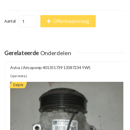
Offerteaanvraag
Aantal
Gerelateerde
Onderdelen
Astra J Aircopomp 401351739 13387234 YW5
Opel Astra J
Delphi