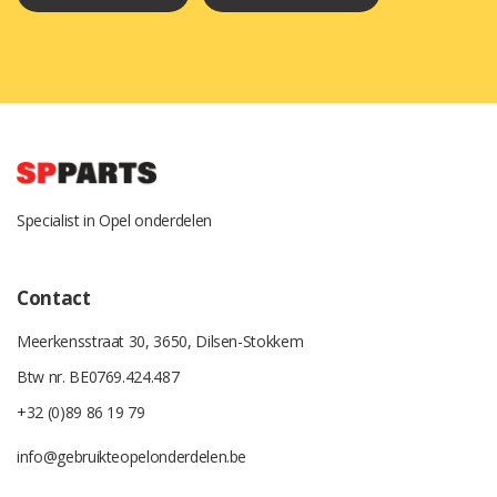
Specialist in Opel onderdelen
Contact
Meerkensstraat 30, 3650, Dilsen-Stokkem
Btw nr. BE0769.424.487
+32 (0)89 86 19 79
info@gebruikteopelonderdelen.be