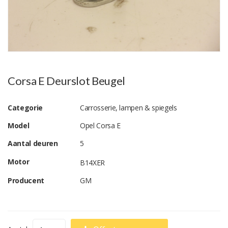
Corsa E Deurslot Beugel
Categorie
Carrosserie, lampen & spiegels
Model
Opel Corsa E
Aantal deuren
5
Motor
B14XER
Producent
GM